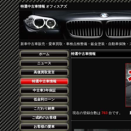
特選中古車情報 オフィスアズ
新車中古車販売・愛車買取・車検点検整備・鈑金塗装・自動車保険・
特選中古車情報
ホーム
ニュース
高価買取宣言
特選中古車情報
中古車3年保証
低金利ローン
こだわり納車
現在の登録台数は
763
台です。
ご成約のお客様
お客様の愛車