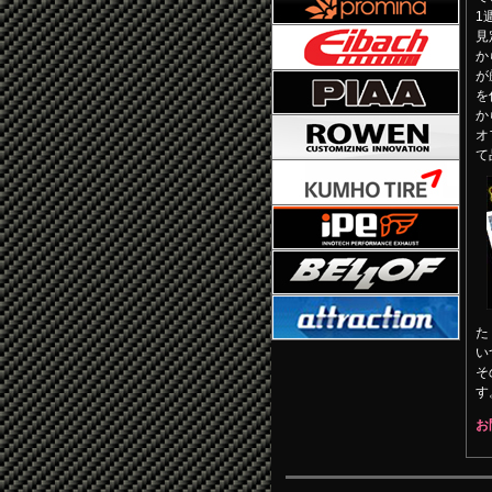
1
見
か
が
を
か
オ
て
た
い
そ
す
お