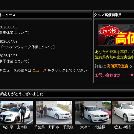
新ニュース
クルマ高価買取!!
026/08/06
夏季休業について】
026/04/03
ゴールデンウィーク休業について】
あなたの愛車を高価に
025/12/26
滋賀県内無料査定実施
冬季休業について】
詳細は
高価買取宣言
を
新ニュースの続きは
ニュース
をクリックしてください
お問い合わせは・・・0749
成約ありがとうございました
高知県 山本様
千葉県 野田市 千葉様
大津市 北脇様
近江八幡市