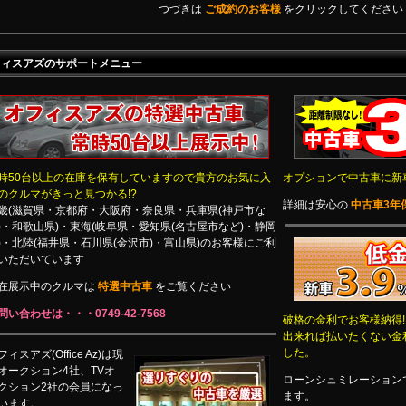
つづきは
ご成約のお客様
をクリックしてください
フィスアズのサポートメニュー
時50台以上の在庫を保有していますので貴方のお気に入
オプションで中古車に新
のクルマがきっと見つかる!?
詳細は安心の
中古車3年
畿(滋賀県・京都府・大阪府・奈良県・兵庫県(神戸市な
)・和歌山県)・東海(岐阜県・愛知県(名古屋市など)・静岡
)・北陸(福井県・石川県(金沢市)・富山県)のお客様にご利
いただいています
在展示中のクルマは
特選中古車
をご覧ください
問い合わせは・・・0749-42-7568
破格の金利でお客様納得!
出来れば払いたくない金
した。
フィスアズ(Office Az)は現
オークション4社、TVオ
ローンシュミレーション
クション2社の会員になっ
ます。
います。