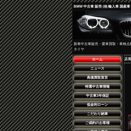
BMW 中古車 販売 (他 輸入車 国産
新車中古車販売・愛車買取・車検点
タイヤ
店
ホーム
ニュース
高価買取宣言
特選中古車情報
中古車3年保証
低金利ローン
こだわり納車
ご成約のお客様