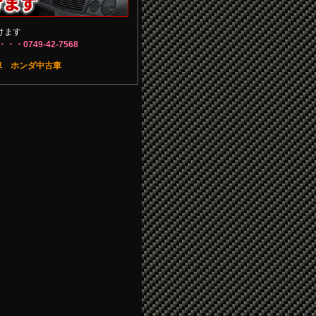
けます
・0749-42-7568
車
ホンダ中古車