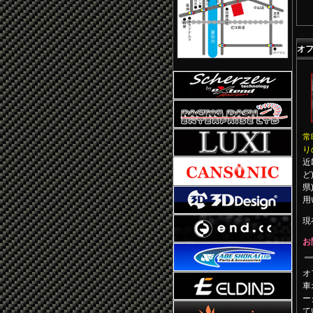
オ
常
り
近
ど
県
用
現
お
オ
車
ー
て