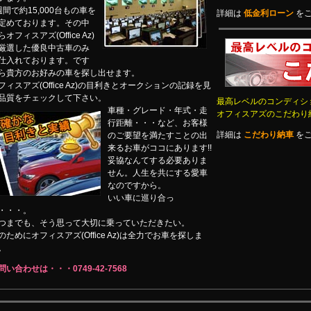
週間で約15,000台もの車を
詳細は
低金利ローン
をご
定めております。その中
らオフィスアズ(Office Az)
厳選した優良中古車のみ
仕入れております。です
ら貴方のお好みの車を探し出せます。
フィスアズ(Office Az)の目利きとオークションの記録を見
品質をチェックして下さい。
最高レベルのコンディショ
車種・グレード・年式・走
オフィスアズのこだわり
行距離・・・など、お客様
詳細は
こだわり納車
をご
のご要望を満たすことの出
来るお車がココにあります!!
妥協なんてする必要ありま
せん。人生を共にする愛車
なのですから。
いい車に巡り合っ
・・・。
つまでも、そう思って大切に乗っていただきたい。
のためにオフィスアズ(Office Az)は全力でお車を探しま
。
問い合わせは・・・0749-42-7568